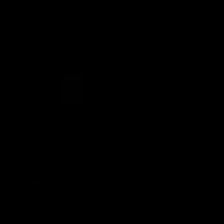
RECHTLICHES
Batterie- und Altgeräteentsorgung
Barrierefreiheitserklärung
© 2026 - artzt.eu © Ludwig Artzt GmbH