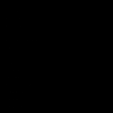
4D PRO
A-CHAMPS
ARTZT neuro
ARTZT thepro
ARTZT vitality
ARTZT Vintage Series
BLACKROLL
BOSU
Flowin
Gymstick
Ice Power
Motion Guidance
PowerBlock
Theraband
Therabody