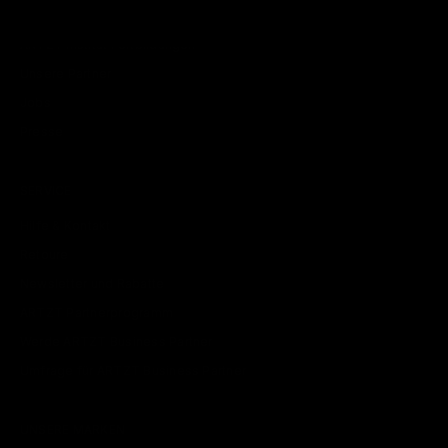
Unser Team
ARTZT Institut Fortbildungen
Unsere Partner
Jobs
Presse
SERVICE
Hilfe & Kontakt
Retoure
Newsletter und Rabatte
ARTZT Partnerprogramm
Werde ARTZT Business Partner
Umfrage für ARTZT Business Partner
UNSERE MARKEN