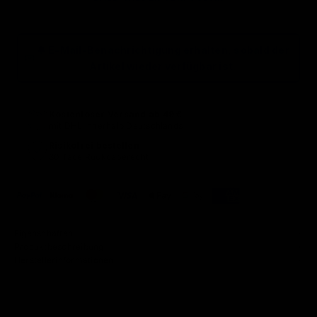
🔔 E-Mail-Benachrichtigung erhalten, sobald der
Artikel wieder verfügbar ist.
Kostenloser Versand ab 49 €
mit DHL innerhalb Deutschlands
Risikofrei bestellen
30 Tage Rückgaberecht
Eigenschaften
Produktbeschreibung
Herstellerinformationen