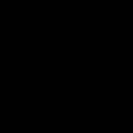
RECHTLICHES
Batterie- und Altgeräteentsorgung
Barrierefreiheitserklärung
© 2026 - artzt.eu © Ludwig Artzt GmbH