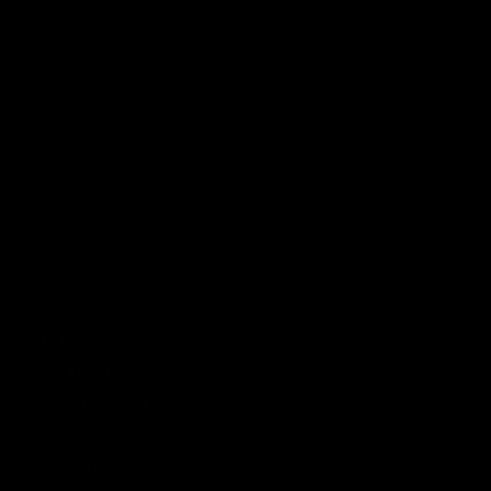
Unser Team
ARTZT Institut Fortbildungen
Unsere Partner
Jobs
Presse
SERVICE
Hilfe & Kontakt
Retoure
Newsletter und Rabatte
ARTZT Partnerprogramm
Werde ARTZT Business Partner
Umfrage für ARTZT Business Partner
UNSERE MARKEN