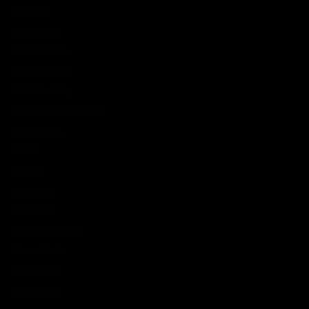
4D PRO
A-CHAMPS
ARTZT neuro
ARTZT thepro
ARTZT vitality
ARTZT Vintage Series
BLACKROLL
BOSU
Flowin
Gymstick
Ice Power
Motion Guidance
PowerBlock
Theraband
Therabody