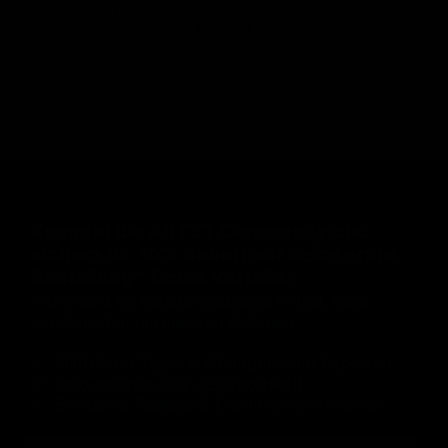
Schreiben Sie als Erste eine Bewertung zu diesem
Produkt
Komm in die ARTZT Community und
sichere dir 10% Rabatt auf deine erste
Bestellung*. Deine Vorteile:
*
Gilt nicht für bereits reduzierte Artikel. Nicht
kombinierbar mit anderen Aktionen.
✅ Hilfreiche
Tipps & Übungen vom Experten
✅ Innovationen aus der Sportwelt
✅ Exklusive Rabatte & Community-Aktionen
E-Mail