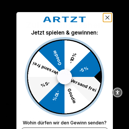
Zuletzt angesehen
Jetzt spielen & gewinnen:
Goodie
-10%
Versand frei
-5%
FAQ
Versand frei
-5%
Goodie
-10%
Bestellung, Versand und mehr
Wann bekomme ich meine Bestellung?
Wie hoch sind die Versandkosten?
Seid ihr ein Arzt?
Wohin dürfen wir den Gewinn senden?