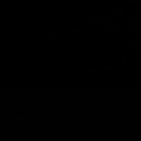
12. Feb 2026
Fitnesswissen
Training als Therapie bei COPD – Ist Sport
mit Raucherlunge sinnvoll?
Dieser Artikel zeigt, dass gezieltes Ausdauertraining bei COPD die