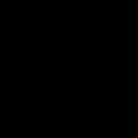
Gruppe konstant der doppelte Sauerstoffgehalt im Vergleich zur
Luft zugeführt wurde. Bei der Zufuhr über Nasenkanülen hängt die
Menge des zusätzlichen Sauerstoffs, der in der Lunge wirksam
werden kann, unter anderem vom
Verhältnis von Mund- zu
Nasenatmung
ab. Und bei größeren Anstrengungen neigt jeder
zu einer verstärkten Mundatmung, wodurch die Menge des
zusätzlich in die Lunge aufgenommenen Sauerstoffs verringert
wird.
Welches Training ist bei der
Behandlung von
Raucherlunge effektiver?
Ausdauertraining
lässt sich grundsätzlich in zwei verschiedene
Belastungsformen unterteilen: Eine
leistungskonstante
Belastung
, bei dem die Intensität während einer einzelnen Einheit
gleich bleibt sowie ein
Intervalltraining
, bei der Phasen mit
hohen und niedrigen Intensitäten sich regelmäßig abwechseln.
Lange Zeit wurde bei Patienten ausschließlich die erste Form
eingesetzt.
Die Studienlage – konstante Belastungsintensität vs.