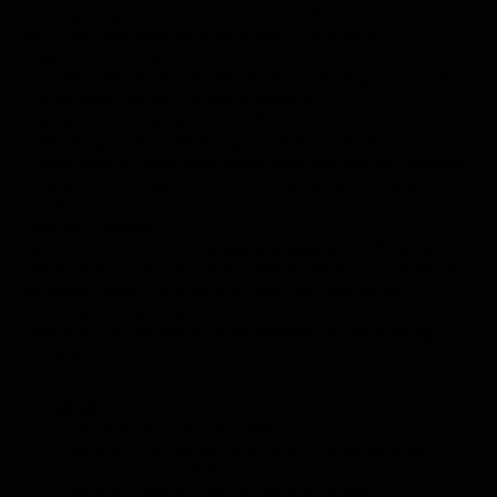
Leistungsfähigkeit und Lebensqualität deutlich verbessern kann –
auch ohne zusätzliche Sauerstoffgabe, sofern keine
Sauerstoffpflicht besteht.
Erläutert, wie schnell sich Belastbarkeit und Alltagssymptome
durch regelmäßiges Training verbessern.
Vergleicht Training mit und ohne Sauerstoff sowie konstante
Belastung und Intervalltraining – mit ähnlichen Effekten.
Zeigt, dass vor allem ausreichend hohe Intensität und individuell
passende Trainingsform entscheidend für den Therapieerfolg
sind.
Lesezeit: 5 Minuten
Die Chronisch obstruktive
Lungenerkrankung (COPD)
ist den
meisten eher als „Raucherlunge“ bekannt. Die Symptome bleiben
dieselben: Husten, vermehrter Auswurf und Atemnot bei
Belastung. Richtig ausgeführt, kann Sport auch bei COPD eine
therapeutische Alternative zur medikamentösen Behandlung
darstellen.
Inhalt
Kann man mit COPD Sport machen?
Welchen Effekt hat die Sauerstoffzufuhr während des
Trainings auf COPD-Patienten?
Welches Training ist bei der Behandlung von