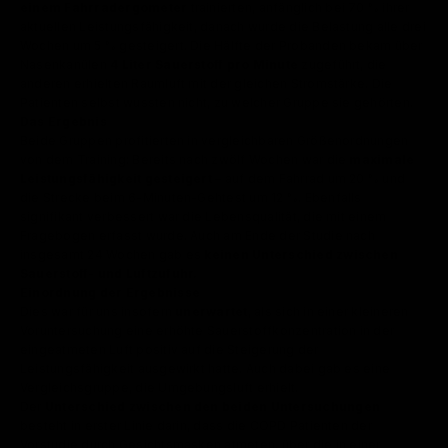
einem Fahrradergometer
trainierten, anfänglich bei 70 % ihrer
aktuellen Leistungsfähigkeit, danach wurde die Belastung alle drei
Wochen um 5 % gesteigert. Die Hälfte der Probanden bekam über
Nasenkanülen
4 Liter Sauerstoff pro Minute
zugeführt, die
anderen erhielten Raumluft mit der gleichen Stromstärke. Die
Patienten selbst wussten nicht, zu welcher Gruppe sie gehörten.
Das Ergebnis
Beide Gruppen profitierten in vergleichbaren Größenordnungen
von dem Training: Bereits nach zwölf Wochen war die
maximale
Leistungsfähigkeit gesteigert
– auf dem Fahrrad um 20 % und
die Strecke beim 6-Minuten-Gehtest um 12 %. Ebenfalls
signifikant verbessert war die Lebensqualität, die mit einem
Fragebogen erfasst wurde. Auch am Ende der Studie nach
insgesamt 24 Wochen gab es
keinen Unterschied zwischen
Sauerstoff- und Luftzufuhr.
Einordnung der Ergebnisse
Dies war für uns insofern
unerwartet
, als sich in einer kleineren
Voruntersuchung eine erhöhte Sauerstoffkonzentration in der
eingeatmeten Luft positiv auf die Steigerung der
Leistungsfähigkeit ausgewirkt hatte. Auch dabei gab es eine
Vergleichsgruppe, die Umgebungsluft erhielt.
Der
Unterschied zwischen den beiden Untersuchungen
besteht in erster Linie darin, dass die COPD Patienten der
Vorstudie durch Gesichtsmasken atmeten, über die in einer