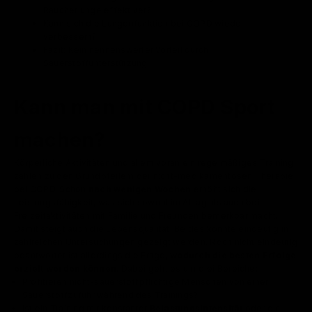
Raucherlunge effektiver?
Kann sich die Lungenfunktion bei COPD wieder
verbessern?
Fazit: Kein nennenswerter Vorteil durch
Sauerstoffunterstützung
Kann man mit COPD Sport
machen?
Körperliche Aktivitäten und allem voran ein regelmäßiges Training
zählen zu den Grundpfeilern der nicht-medikamentösen Therapie
bei COPD. Schon
nach wenigen Wochen
erhöht sich die
Leistungsfähigkeit, was sich sowohl im Alltag als auch bei
Freizeitaktivitäten mit Familie und Freunden bemerkbar macht.
Damit steigt auch die Lebensqualität. Beides konnte eindeutig in
zahlreichen Untersuchungen gezeigt werden. Noch nicht eindeutig
beantwortet ist allerdings die Frage,
wodurch die besten Erfolge
erzielt werden können
. Dabei geht es um drei Bereiche:
Profitieren nicht-sauerstoffpflichtige Menschen von einer
Sauerstoffzufuhr während des Trainings?
Ist ein Training mit konstanter
Belastungsintensität
oder ein