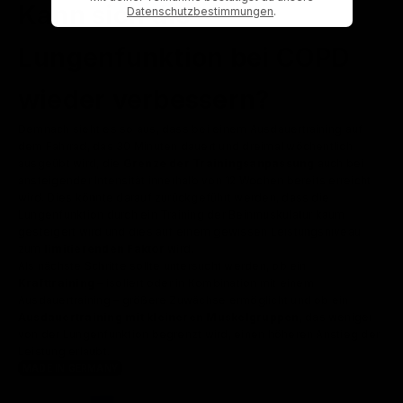
Kann sich die
Datenschutzbestimmungen
.
Lungenfunktion bei COPD
wieder verbessern?
Demnach sieht es so aus, dass bei einem Ausdauertraining auf
dem Fahrrad, das 30 Minuten dauert und dreimal wöchentlich
ausgeübt wird, die
Grenze der Trainingsanpassung
auch bei
ansteigender Intensität innerhalb von 12 Wochen bereits erreicht
wird. Dies könnte darauf zurückgeführt werden, dass die
Lungenfunktion durch ein Training der Beinmuskulatur kaum
gesteigert wird und dies auf einem gewissen Leistungsniveau
zum
limitierenden Faktor
wird.
Als nächste Schritte sollte untersucht werden, ob ein
Krafttraining
– isoliert oder in Kombination mit einem
Ausdauertraining – größere Zuwächse ermöglicht und ob ein
Ausdauertraining mit kleineren Muskelgruppen
, das weniger
von der Lungenfunktion begrenzt wird, einen höheren Anstieg der
Leistung erlaubt.
MADE IN GERMANY