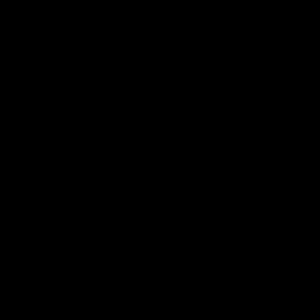
In den Warenkorb
RC-FIT CLASSIC Atemtrainer
Angebot
79,90 €
(2)
Fazit: Kein nennenswerter
Vorteil durch
Sauerstoffunterstützung
Zusammenfassend lässt sich für eine Trainingstherapie durch
Ausdauertraining feststellen, dass eine
Sauerstoffunterstützung
bei nicht-sauerstoffpflichtigen Patienten keinen nennenswerten
Vorteil bringt und das
Intervall – dem konstanten Training