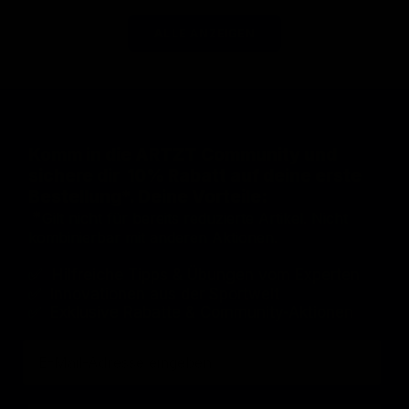
ALLE ANZEIGEN
Komm in die ARTZT Community und
sichere dir 10% Rabatt auf deine erste
Bestellung*. Deine Vorteile:
*
Gilt nicht für bereits reduzierte Artikel. Nicht
kombinierbar mit anderen Aktionen.
✅ Hilfreiche
Tipps & Übungen vom Experten
✅ Innovationen aus der Sportwelt
✅ Exklusive Rabatte & Community-Aktionen
E-Mail