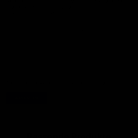
Diese Website ist durch hCaptcha geschützt und es gelten die
allgemeinen Geschäftsbedingungen
und
Datenschutzbestimmungen
von hCaptcha.
Alle Kommentare werden vor der Veröffentlichung geprüft.
ABSENDEN
Passende Produkte