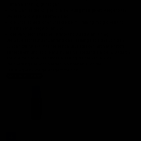
Intervalltraining günstiger?
Wie weit ist die körperliche
Leistungsfähigkeit steigerbar
?
Weitere wichtige Themen sind
die unterschiedlichen Effekte beim Training mit großen und
kleinen Muskelgruppen und
der Vergleich zwischen Kraft- und Ausdauertraining.
Die Sauerstoffzufuhr während des Trainings soll das von den
Lungen zur Muskulatur fließende
Blut stärker mit Sauerstoff
anreichern
und so die muskuläre Versorgung steigern. Dadurch
soll die mögliche Trainingsbelastung für Menschen mit
Raucherlunge erhöht werden. So können auch die
Trainingseffekte gesteigert
werden.
MADE IN GERMANY
In den Warenkorb