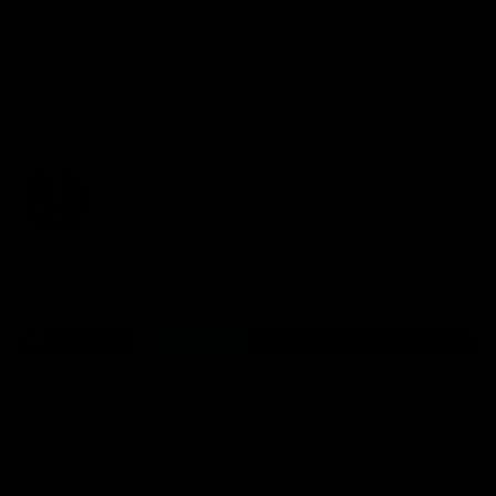
gleichwertig
ist. In beiden Formen muss die
Belastungsintensität hinreichend groß
sein, um bedeutsame
Verbesserungen der körperlichen Leistungsfähigkeit zu erzielen.
Die richtige Intensität ist durch eine Fahrradergometrie bei einem
Facharzt leicht feststellbar.
Dieser Artikel erschien ursprünglich auf artztthepro.com
Von Isabel Kunoth
Teilen
Hinterlasse einen Kommentar