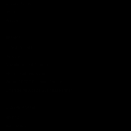
Unsere Partner
Jobs
Presse
SERVICE
Hilfe & Kontakt
Retoure
Newsletter und Rabatte
ARTZT Partnerprogramm
Werde ARTZT Business Partner
Umfrage für ARTZT Business Partner
UNSERE MARKEN
4D PRO
A-CHAMPS