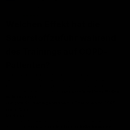
RC-FIT CLASSIC Atemtrainer
Angebot
79,90 €
(2)
Welchen Effekt hat die
Sauerstoffzufuhr während
des Trainings auf COPD-
Patienten?
Obwohl eine frühere Studie einen Vorteil der Sauerstoffzufuhr
beim Training für Menschen mit Raucherlunge im Vergleich zu
einer Kontrollgruppe mit gleicher Erkrankung zeigte, die normale
Luft atmete, ließen sich diese
Ergebnisse in späteren Studien
nicht bestätigen.
Jüngste Studienergebnisse zur Therapie von COPD
durch Sport
Die Studie
Vor Kurzem wurde eine Studie abgeschlossen, bei der COPD
Patienten
dreimal wöchentlich für eine halbe Stunde auf