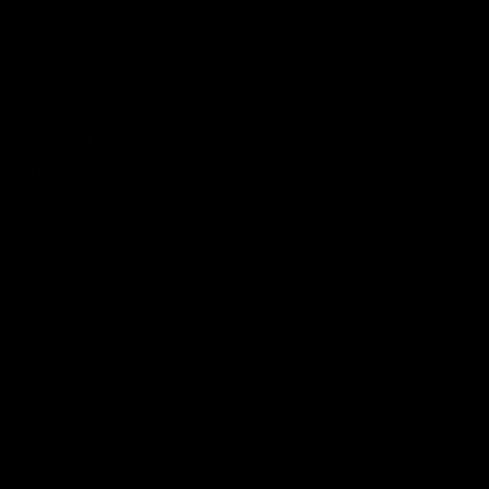
ARTZT neuro
ARTZT thepro
ARTZT vitality
ARTZT Vintage Series
BLACKROLL
BOSU
Flowin
Gymstick
Ice Power
Motion Guidance
PowerBlock
Theraband
Therabody
RECHTLICHES