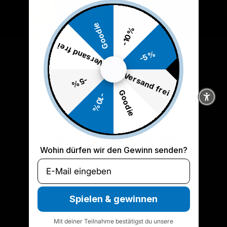
Goodie
-10%
Die Marke Therabody
Versand frei
Therabody
steht für moderne Recovery-Technologie – für
-5%
schnellere Regeneration, weniger Schmerzen und mehr
Beweglichkeit. Präzise, zuverlässig und überall einsatzbereit.
Versand frei
-5%
ZUR THERABODY MARKENSEITE
Goodie
-10%
Zuletzt angesehen
Wohin dürfen wir den Gewinn senden?
Email
Spielen & gewinnen
FAQ
Mit deiner Teilnahme bestätigst du unsere