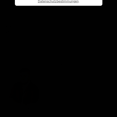
Datenschutzbestimmungen
.
Bestellung, Versand und mehr
Wann bekomme ich meine Bestellung?
Wie hoch sind die Versandkosten?
Seid ihr ein Arzt?
Noch Fragen?
Hey, ich bin Bendix vom Customer Service. Wenn du noch Fragen
zum Produkt hast, schreib mir. Ich helfe dir gerne weiter.