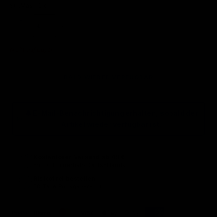
Stil:
Mask Glo
Depuffing Wand
Mask Glo
Mask
Nicht auf Lager
BALD WIEDER VERFÜGBAR
🔔 E-Mail-Benachrichtigung erhalten, sobald der
Artikel wieder verfügbar ist.
Kostenloser Versand ab 49 €
mit DHL innerhalb Deutschlands
Risikofrei bestellen
30 Tage Rückgaberecht