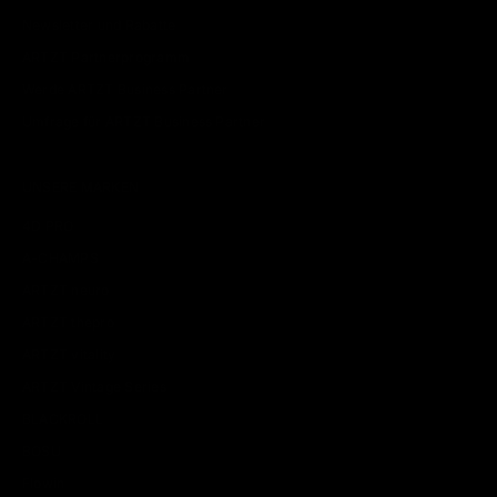
Newsletter und Rabatte
ARTZT Partnerprogramm
Werde ARTZT Business Partner
Umfrage für ARTZT Business Partner
UNSERE MARKEN
4D PRO
A-CHAMPS
ARTZT neuro
ARTZT thepro
ARTZT vitality
ARTZT Vintage Series
BLACKROLL
BOSU
Flowin