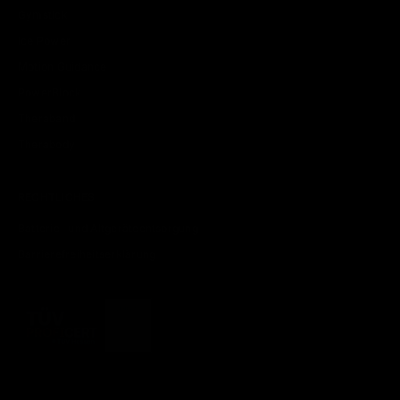
Gymstick
Ice Power
Motion Guidance
PowerBlock
Theraband
Therabody
RECHTLICHES
Batterie- und Altgeräteentsorgung
Barrierefreiheitserklärung