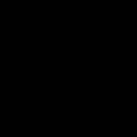
VERTRAG WIDERRUFEN
ÜBER UNS
Vision, Mission und Werte
Unser Team
ARTZT Institut Fortbildungen
Unsere Partner
Jobs
Presse
SERVICE
Hilfe & Kontakt
Retoure