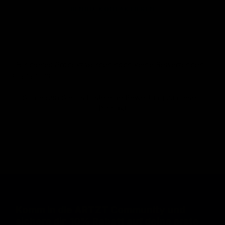
BENDIX KONTAKTIEREN
- Für dieses Produkt wurden noch keine Bewertungen
New content loaded
abgegeben -
Schreiben Sie als Erste eine Bewertung zu diesem
Produkt
Komm in die ARTZT Community und
sichere dir 10% Rabatt auf deine erste