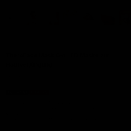
Therabody
TheraFace Mask Glo LED Maske zur
Hautverjüngung
Angebot
Regulärer Preis
299,00 €
349,00 €
inkl. MwSt. KOSTENLOSER
Standardversand
ab 49 € (DE)
ANTI-AGING
SPARE 14%
Die LED-Gesichtsmaske TheraFace Mask Glo kombiniert 504 LEDs
mit rotem, infrarotem und blauem Licht mit einer sanften
Kopfhautmassage, um die Durchblutung zu fördern, und löst
Verspannungen in nur 12 Minuten Behandlung pro Tag