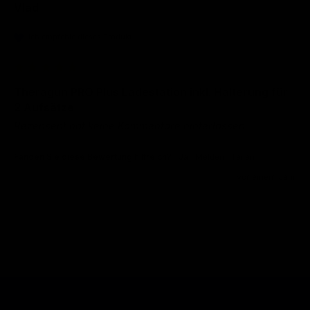
Vlad
Ich empfehle dieses Produkt
Theragun PRO Plus Ladestation inkl. Halterung für
2 Aufsätze
Rezensent hat keine Kommentare hinterlassen.
Fanden Sie diese Bewertung hilfreich?
Ja
Melden
Teilen
vor einem Jahr