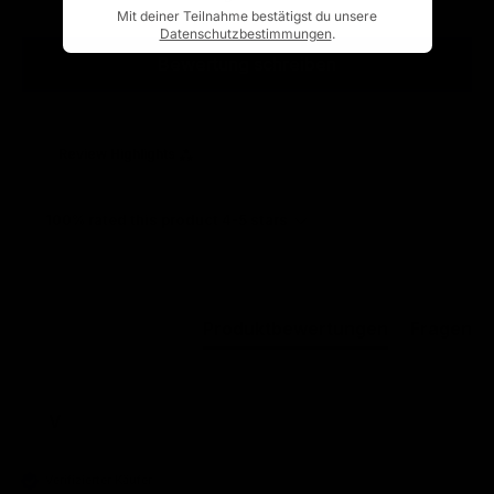
Mit deiner Teilnahme bestätigst du unsere
Datenschutzbestimmungen
.
Bewertung schreiben
Review Highlights
100% rated this product 4-5 stars
Produktbewertungen
Fragen
V
Verifizierter Käufer