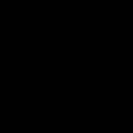
Komm in die ARTZT Community und
sichere dir 10% Rabatt auf deine erste
Bestellung*. Deine Vorteile:
*
Gilt nicht für bereits reduzierte Artikel. Nicht
kombinierbar mit anderen Aktionen.
✅ Hilfreiche
Tipps & Übungen vom Experten
✅ Innovationen aus der Sportwelt
✅ Exklusive Rabatte & Community-Aktionen
E-Mail
Jetzt 10% sparen
Mit der Anmeldung zur Community akzeptierst du die
Datenschutzbestimmungen
.