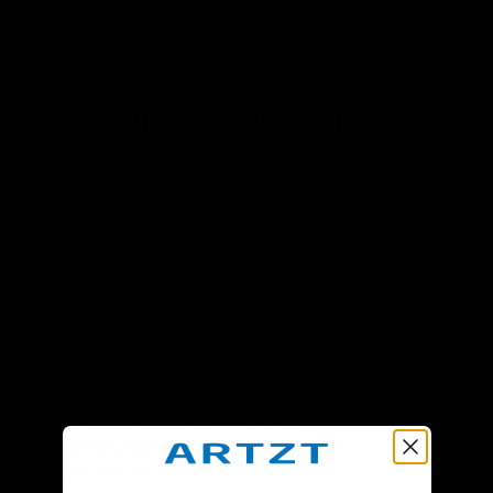
Zuletzt angesehen
FAQ
Bestellung, Versand und mehr
Wann bekomme ich meine Bestellung?
Wie hoch sind die Versandkosten?
Seid ihr ein Arzt?