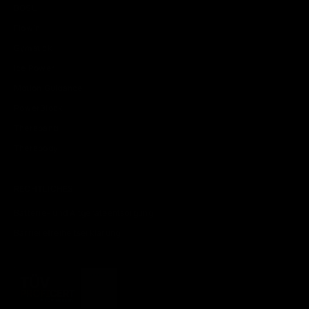
BOSU
Flowin
Gymstick
Ice Power
Motion Guidance
PowerBlock
Theraband
Therabody
RECHTLICHES
Batterie- und Altgeräteentsorgung
Barrierefreiheitserklärung