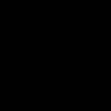
Hilfe & Kontakt
Retoure
Newsletter und Rabatte
ARTZT Partnerprogramm
Werde ARTZT Business Partner
Umfrage für ARTZT Business Partner
UNSERE MARKEN
4D PRO
A-CHAMPS
ARTZT neuro
ARTZT thepro
ARTZT vitality
ARTZT Vintage Series
BLACKROLL