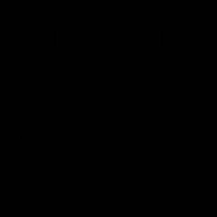
VERTRAG WIDERRUFEN
ÜBER UNS
Vision, Mission und Werte
Unser Team
ARTZT Institut Fortbildungen
Unsere Partner
Jobs
Presse
SERVICE